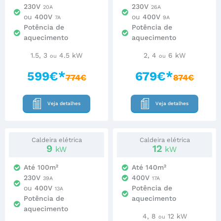
230V
230V
20A
26A
ou
400V
ou
400V
7A
9A
Potência de
Potência de
aquecimento
aquecimento
1.5, 3
4.5 kW
2, 4
6 kW
ou
ou
599€*
679€*
774€
874€
Veja detalhes
Veja detalhes
Caldeira elétrica
Caldeira elétrica
9
12
kW
kW
Até 100m²
Até 140m²
230V
400V
39A
17A
ou
400V
Potência de
13A
Potência de
aquecimento
aquecimento
4, 8
12 kW
ou