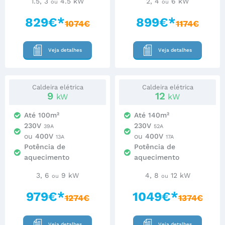
1.5, 3
4.5 kW
2, 4
6 kW
ou
ou
829€*
899€*
1074€
1174€
Veja detalhes
Veja detalhes
Caldeira elétrica
Caldeira elétrica
9
12
kW
kW
Até 100m²
Até 140m²
230V
230V
39A
52A
ou
400V
ou
400V
13A
17A
Potência de
Potência de
aquecimento
aquecimento
3, 6
9 kW
4, 8
12 kW
ou
ou
979€*
1049€*
1274€
1374€
Veja detalhes
Veja detalhes