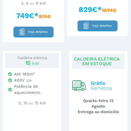
3, 6
9 kW
ou
829€*
1074€
749€*
974€
Veja detalhes
Veja detalhes
Caldeira elétrica
CALDEIRA ELÉTRICA
15
kW
EM ESTOQUE
Até 180m²
400V
22A
Grátis
Potência de
Remessa
aquecimento
Quarta-feira 12
5, 10
15 kW
ou
Agosto
Entrega ao domicílio