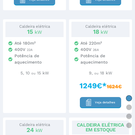
Caldeira elétrica
Caldeira elétrica
15
18
kW
kW
Até 180m²
Até 220m²
400V
400V
22A
26A
Potência de
Potência de
aquecimento
aquecimento
5, 10
15 kW
9,
18 kW
ou
ou
1249€*
1624€
Veja detalhes
CALDEIRA ELÉTRICA
Caldeira elétrica
24
EM ESTOQUE
kW