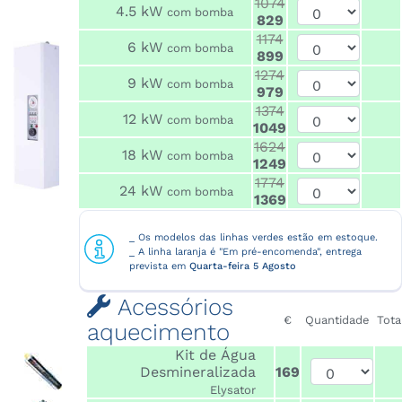
1074
4.5 kW
com bomba
829
1174
6 kW
com bomba
899
1274
9 kW
com bomba
979
1374
12 kW
com bomba
1049
1624
18 kW
com bomba
1249
1774
24 kW
com bomba
1369
_ Os modelos das linhas verdes estão em estoque.
_ A linha laranja é "Em pré-encomenda", entrega
prevista em
Quarta-feira 5 Agosto
Acessórios
€
Quantidade
Tota
aquecimento
Kit de Água
Desmineralizada
169
Elysator