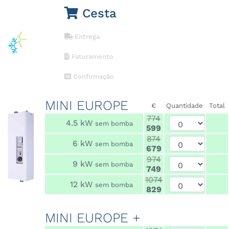
Cesta
Entrega
Faturamento
Confirmação
MINI EUROPE
€
Quantidade
Total
774
4.5 kW
sem bomba
599
874
6 kW
sem bomba
679
974
9 kW
sem bomba
749
1074
12 kW
sem bomba
829
MINI EUROPE +