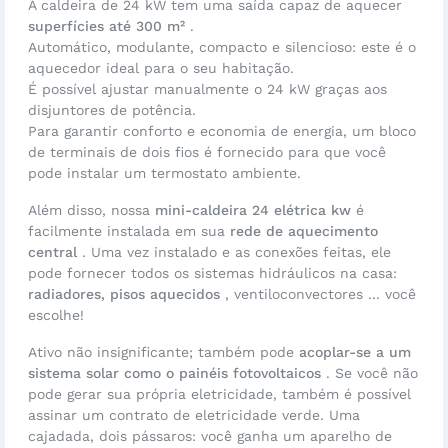
A caldeira de 24 kW tem uma saída capaz de aquecer
superfícies até 300 m²
.
Automático, modulante, compacto e silencioso: este é o
aquecedor ideal para o seu habitação.
É possível ajustar manualmente o 24 kW graças aos
disjuntores de potência.
Para garantir conforto e economia de energia, um bloco
de terminais de dois fios é fornecido para que você
pode instalar um termostato ambiente.
Além disso, nossa
mini-caldeira 24 elétrica kw
é
facilmente instalada em sua
rede de aquecimento
central
. Uma vez instalado e as conexões feitas, ele
pode fornecer todos os sistemas hidráulicos na casa:
radiadores, pisos aquecidos
, ventiloconvectores ... você
escolhe!
Ativo não insignificante; também pode
acoplar-se a um
sistema solar como o painéis fotovoltaicos
. Se você não
pode gerar sua própria eletricidade, também é possível
assinar um contrato de eletricidade verde. Uma
cajadada, dois pássaros: você ganha um aparelho de