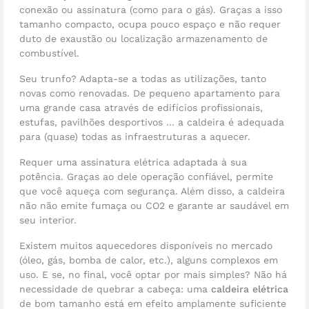
conexão ou assinatura (como para o gás). Graças a isso
tamanho compacto, ocupa pouco espaço e não requer
duto de exaustão ou localização armazenamento de
combustível.
Seu trunfo? Adapta-se a todas as utilizações, tanto
novas como renovadas. De pequeno apartamento para
uma grande casa através de edifícios profissionais,
estufas, pavilhões desportivos ... a caldeira é adequada
para (quase) todas as infraestruturas a aquecer.
Requer uma assinatura elétrica adaptada à sua
potência. Graças ao dele operação confiável, permite
que você aqueça com segurança. Além disso, a caldeira
não não emite fumaça ou CO2 e garante ar saudável em
seu interior.
Existem muitos aquecedores disponíveis no mercado
(óleo, gás, bomba de calor, etc.), alguns complexos em
uso. E se, no final, você optar por mais simples? Não há
necessidade de quebrar a cabeça: uma
caldeira elétrica
de bom tamanho está em efeito amplamente suficiente