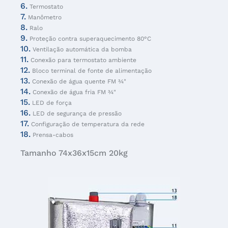
6.
Termostato
7.
Manômetro
8.
Ralo
9.
Proteção contra superaquecimento 80°C
10.
Ventilação automática da bomba
11.
Conexão para termostato ambiente
12.
Bloco terminal de fonte de alimentação
13.
Conexão de água quente FM ¾"
14.
Conexão de água fria FM ¾"
15.
LED de força
16.
LED de segurança de pressão
17.
Configuração de temperatura da rede
18.
Prensa-cabos
Tamanho 74x36x15cm 20kg