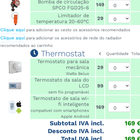
Bomba de circulação
149
SPCO FGD25-6
Limitador de
29
temperatura 20-60°C
Clique aqui
para adicionar ao cesto os acessórios recomendados
Clique aqui
para adicionar os acessórios de rede do radiador
recomendados ao carrinho
Thermostat
€
Quantidade
Tota
Termostato para sala
mecânica
29
Watts Belux
Termostato da sala do
LCD
99
sem fio programável
Termostato de sala wi-
fi inteligente
169
compatível com smartphones
Apple Android
Subtotal IVA incl.
169 
Desconto IVA incl.
0
Total IVA incl.
169 