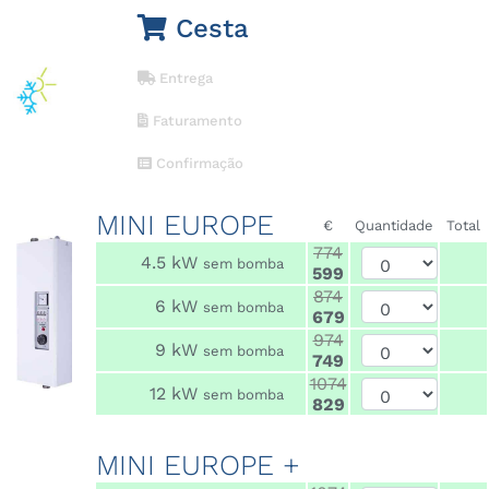
Cesta
Entrega
Faturamento
Confirmação
MINI EUROPE
€
Quantidade
Total
774
4.5 kW
sem bomba
599
874
6 kW
sem bomba
679
974
9 kW
sem bomba
749
1074
12 kW
sem bomba
829
MINI EUROPE +