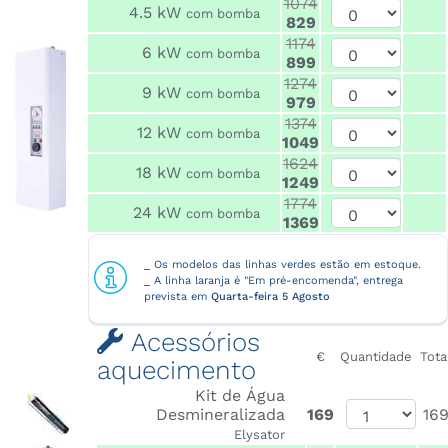
1074
4.5 kW
com bomba
829
1174
6 kW
com bomba
899
1274
9 kW
com bomba
979
1374
12 kW
com bomba
1049
1624
18 kW
com bomba
1249
1774
24 kW
com bomba
1369
_ Os modelos das linhas verdes estão em estoque.
_ A linha laranja é "Em pré-encomenda", entrega
prevista em
Quarta-feira 5 Agosto
Acessórios
€
Quantidade
Tota
aquecimento
Kit de Água
Desmineralizada
169
16
Elysator