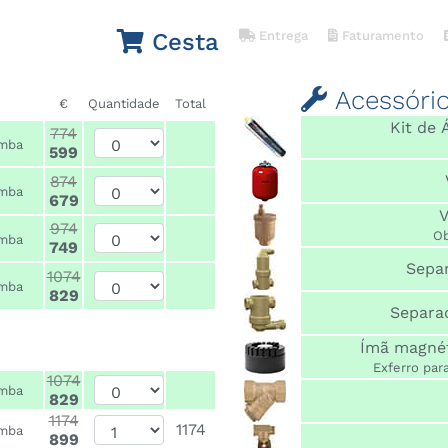
Cesta
Entrega
Faturamento
Acessóri
€
Quantidade
Total
Kit de
774
mba
599
874
mba
679
V
974
Ob
mba
749
Sepa
1074
mba
829
Separa
Ímã magnét
1074
mba
829
1174
1174
mba
899