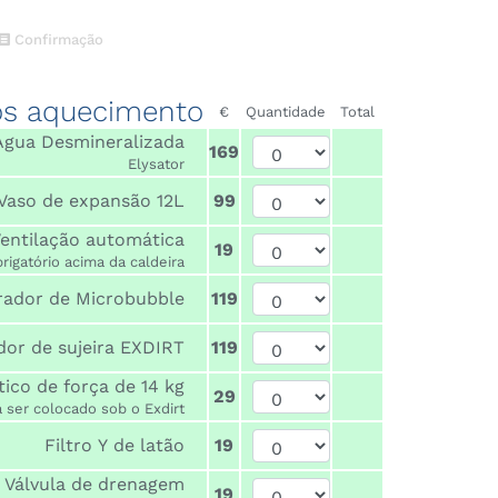
Confirmação
os aquecimento
€
Quantidade
Total
 Água Desmineralizada
169
Elysator
Vaso de expansão 12L
99
entilação automática
19
rigatório acima da caldeira
rador de Microbubble
119
dor de sujeira EXDIRT
119
ico de força de 14 kg
29
Exferro para ser colocado sob o Exdirt
Filtro Y de latão
19
Válvula de drenagem
19