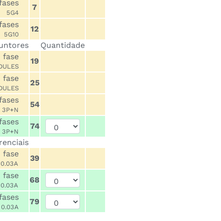
fases
7
5G4
 3 fases
12
5G10
juntores
Quantidade
 fase
19
DULES
 fase
25
DULES
fases
54
 3P+N
fases
74
 3P+N
renciais
 fase
39
 0.03A
 fase
68
 0.03A
fases
79
 0.03A