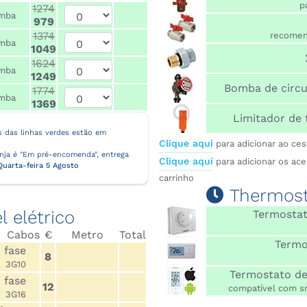
p
1274
mba
979
1374
recomend
mba
1049
1624
mba
1249
Bomba de circ
1774
mba
1369
Limitador de
 das linhas verdes estão em
Clique aqui
para adicionar ao ce
ranja é "Em pré-encomenda", entrega
Clique aqui
para adicionar os ac
Quarta-feira 5 Agosto
carrinho
Thermost
 elétrico
Termostat
Cabos
€
Metro
Total
Termo
 fase
8
3G10
Termostato de 
 fase
12
compatível com s
3G16