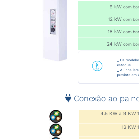
9 kW
com bo
12 kW
com bo
18 kW
com bo
24 kW
com bo
_ Os modelos
estoque.
_ A linha la
prevista em
Conexão ao painel
4.5 KW a 9 KW 1
12 KW 1