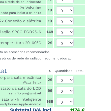
ara a rede de aquecimento
2x Válvulas
19
ado para isolar a caldeira
2x Conexão dielétrica
19
ulação SPCO FGD25-6
149
 temperatura 20-60°C
29
sto os acessórios recomendados
essórios de rede do radiador recomendados ao
at
€
Quantidade
Total
o para sala mecânica
29
Watts Belux
stato da sala do LCD
99
sem fio programável
sala wi-fi inteligente
169
martphones Apple Android
Subtotal IVA incl.
1174 €