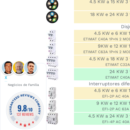
4.5 KW a 15 KW 3 
18 KW e 24 KW
Dis
4.5 KW e 6 KW 1
ETIMAT C40A 1P+N 2 MO
9KW e 12 KW 1
ETIMAT C63A 1P+N 2 MO
4.5 KW a 18 KW 3 
ETIMAT C32A
24 KW 3 
ETIMAT C40A
X
Interruptores dife
Negócios de Família
4.5 KW e 6 KW 1
EFI-2P AC 40A
9 KW e 12 KW 1
9.8
/10
EFI-2P AC 63A
137 REVIEWS
4.5 KW a 24 KW 3 
EFI-4P AC 40A