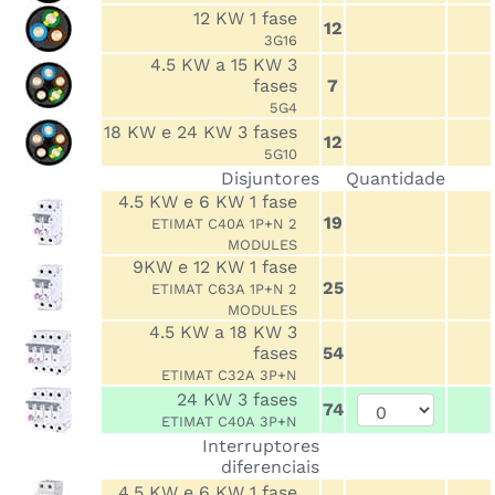
12 KW 1 fase
12
3G16
4.5 KW a 15 KW 3
fases
7
5G4
18 KW e 24 KW 3 fases
12
5G10
Disjuntores
Quantidade
4.5 KW e 6 KW 1 fase
19
ETIMAT C40A 1P+N 2
MODULES
9KW e 12 KW 1 fase
25
ETIMAT C63A 1P+N 2
MODULES
4.5 KW a 18 KW 3
fases
54
ETIMAT C32A 3P+N
24 KW 3 fases
74
ETIMAT C40A 3P+N
Interruptores
diferenciais
4.5 KW e 6 KW 1 fase