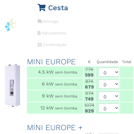
Cesta
Entrega
Faturamento
Confirmação
MINI EUROPE
€
Quantidade
Total
774
4.5 kW
sem bomba
599
874
6 kW
sem bomba
679
974
9 kW
sem bomba
749
1074
12 kW
sem bomba
829
MINI EUROPE +