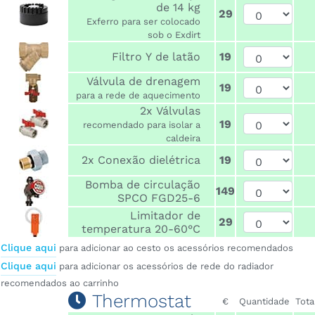
de 14 kg
29
Exferro para ser colocado
sob o Exdirt
Filtro Y de latão
19
Válvula de drenagem
19
para a rede de aquecimento
2x Válvulas
19
recomendado para isolar a
caldeira
2x Conexão dielétrica
19
Bomba de circulação
149
SPCO FGD25-6
Limitador de
29
temperatura 20-60°C
Clique aqui
para adicionar ao cesto os acessórios recomendados
Clique aqui
para adicionar os acessórios de rede do radiador
recomendados ao carrinho
Thermostat
€
Quantidade
Tota