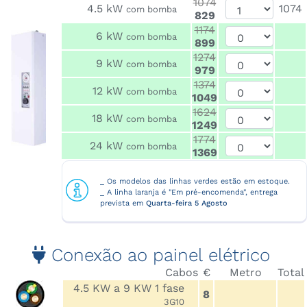
1074
4.5 kW
1074
com bomba
829
1174
6 kW
com bomba
899
1274
9 kW
com bomba
979
1374
12 kW
com bomba
1049
1624
18 kW
com bomba
1249
1774
24 kW
com bomba
1369
_ Os modelos das linhas verdes estão em estoque.
_ A linha laranja é "Em pré-encomenda", entrega
prevista em
Quarta-feira 5 Agosto
Conexão ao painel elétrico
Cabos
€
Metro
Total
4.5 KW a 9 KW 1 fase
8
3G10