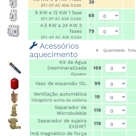
39
EFI-2P AC 40A 0.03A
9 KW e 12 KW 1 fase
68
EFI-2P AC 63A 0.03A
4.5 KW a 24 KW 3
fases
79
EFI-4P AC 40A 0.03A
Acessórios
€
Quantidade
Tota
aquecimento
Kit de Água
Desmineralizada
169
Elysator
Vaso de expansão 12L
99
Ventilação automática
19
Obrigatório acima da caldeira
Separador de
119
Microbubble
Separador de sujeira
119
EXDIRT
Ímã magnético de força